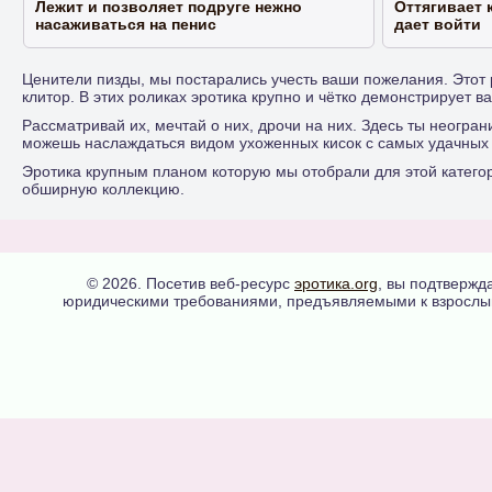
Лежит и позволяет подруге нежно
Оттягивает 
насаживаться на пенис
дает войти
Ценители пизды, мы постарались учесть ваши пожелания. Этот р
клитор. В этих роликах эротика крупно и чётко демонстрирует в
Рассматривай их, мечтай о них, дрочи на них. Здесь ты неогра
можешь наслаждаться видом ухоженных кисок с самых удачных 
Эротика крупным планом которую мы отобрали для этой категори
обширную коллекцию.
© 2026. Посетив веб-ресурс
эротика.org
, вы подтвержд
юридическими требованиями, предъявляемыми к взрослым 