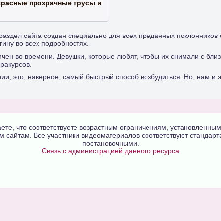
красные прозрачные трусы и
аздел сайта создан специально для всех преданных поклонников со
агину во всех подробностях.
ничен во времени. Девушки, которые любят, чтобы их снимали с бли
ракурсов.
и, это, наверное, самый быстрый способ возбудиться. Но, нам и э
аете, что соответствуете возрастным ограничениям, установленны
сайтам. Все участники видеоматериалов соответствуют стандарта
постановочными.
Связь с администрацией данного ресурса